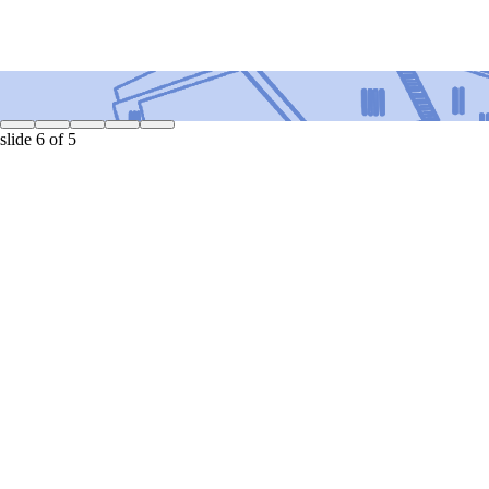
slide
6
of 5