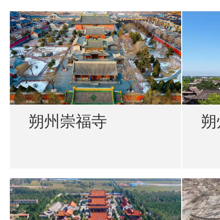
朔州崇福寺
朔