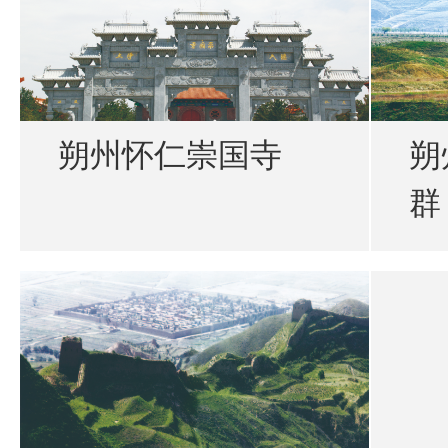
朔州怀仁崇国寺
朔
群