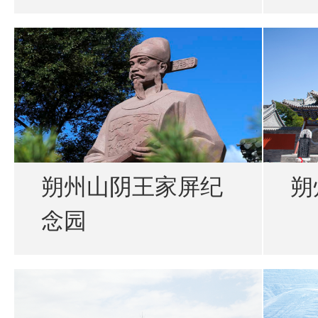
朔州山阴王家屏纪
朔
念园