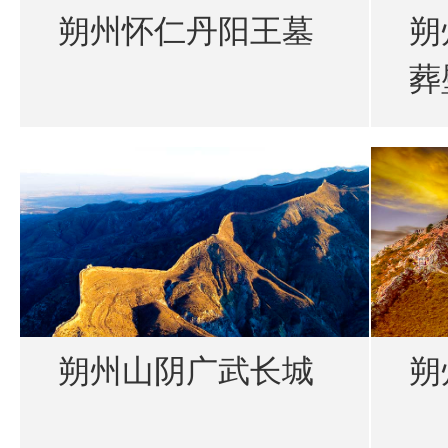
朔州怀仁丹阳王墓
朔
葬
朔州山阴广武长城
朔