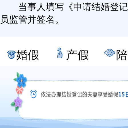
2
当事人填写《申请结婚登记
登记
3
员监管并签名。
办理时间
4
收费标准
婚假
产假
陪
5
办理地点
6