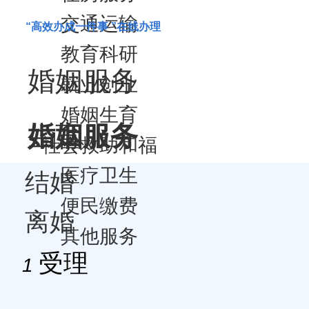
交通运输
“高效办成一件事 ”在线办理
教育科研
婚姻服务
就业创业
婚姻生育
婚姻服务
生育服务
社会救助和福
医疗卫生
利
结婚
生育服务
便民缴费
离婚
其他服务
受理
1
审查