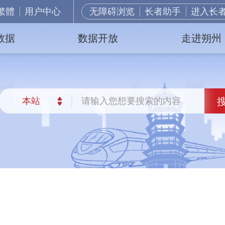
繁體
用户中心
无障碍浏览
长者助手
进入长
数据
数据开放
走进朔州