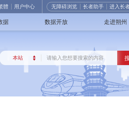
繁體
用户中心
无障碍浏览
长者助手
进入长
数据
数据开放
走进朔州