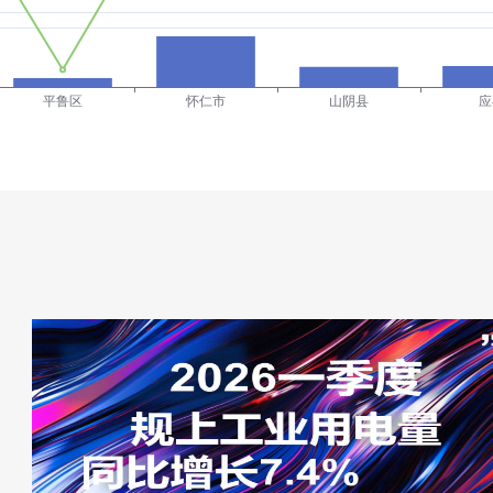
城镇常住居民人均可支配收入
农村常住居民人均可支配收入
居民消费价格指数
海关出口
煤炭产量
发电量