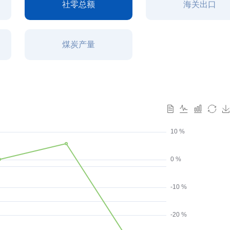
社零总额
海关出口
煤炭产量