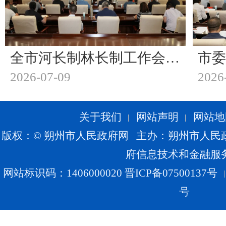
全市河长制林长制工作会议暨全市防汛工作会议召开 做好治水治林大文章 打好防汛救灾主动仗 持续擦亮美丽朔州生态底色
2026-07-09
2026
关于我们
网站声明
网站地
版权：© 朔州市人民政府网 主办：朔州市人民
府信息技术和金融服
网站标识码：1406000020
晋ICP备07500137号
号