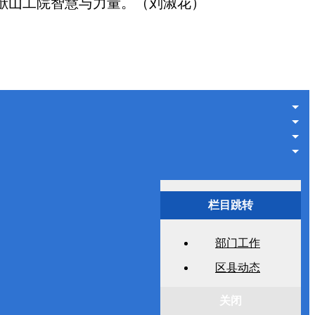
献山工院智慧与力量。（刘淑花）
栏目跳转
部门工作
区县动态
关闭